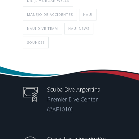
DR. J. MORGAN WELLS
MANEJO DE ACCIDENTES
NAUI
NAUI DIVE TEAM
NAUI NEWS
SOUNCES
Scuba Dive Argentina
Premier Dive Center
(#AF1010)