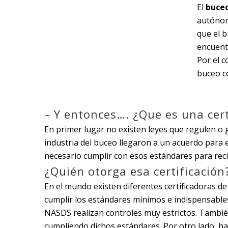
El
buceo
autónom
que el b
encuentr
Por el c
buceo c
– Y entonces…. ¿Que es una cer
En primer lugar no existen leyes que regulen o 
industria del buceo llegaron a un acuerdo para 
necesario cumplir con esos estándares para recibi
¿Quién otorga esa certificación
En el mundo existen diferentes certificadoras d
cumplir los estándares mínimos e indispensable
NASDS realizan controles muy estrictos. Tambi
cumpliendo dichos estándares. Por otro lado, h