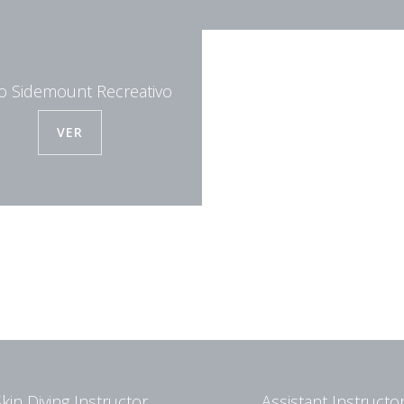
o Sidemount Recreativo
VER
kin Diving Instructor
Assistant Instructo