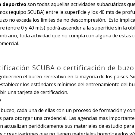
 deportivo
son todas aquellas actividades subacuáticas que
os (equipo SCUBA) entre la superficie y los 40 mts de profu
uzo no exceda los limites de no descompresión. Esto implica,
e (entre 0 y 40 mts) podrá ascender a la superficie sin la o
ontrario, toda actividad que no cumpla con alguna de estas 
omercial.
tificación SCUBA o certificación de bu
gobiernen el buceo recreativo en la mayoría de los países. S
establecer los estándares mínimos del entrenamiento del bu
r una tarjeta de certificación.
?
e buceo, cada una de ellas con un proceso de formación y co
s para otorgar una credencial. Las agencias mas important
én actualizan periódicamente sus materiales de estudio pa
ay organizaciones que no tienen materiales homologados y/