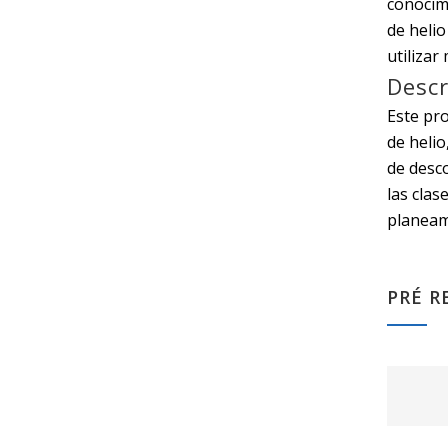
conocimi
de heli
utiliza
Descr
Este pr
de helio
de desc
las clas
planeam
PRÉ R