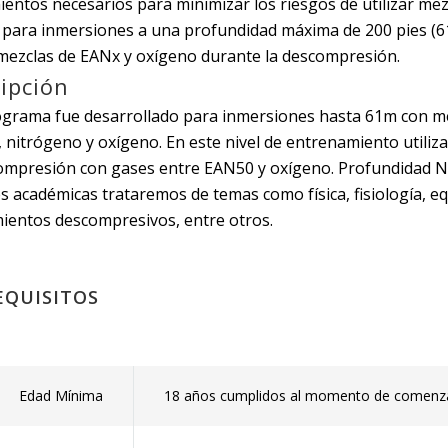
entos necesarios para minimizar los riesgos de utilizar mez
o para inmersiones a una profundidad máxima de 200 pies (
r mezclas de EANx y oxígeno durante la descompresión.
ipción
ograma fue desarrollado para inmersiones hasta 61m con m
, nitrógeno y oxígeno. En este nivel de entrenamiento utiliz
ompresión con gases entre EAN50 y oxígeno. Profundidad N
es académicas trataremos de temas como física, fisiología, e
ientos descompresivos, entre otros.
EQUISITOS
Edad Mínima
18 años cumplidos al momento de comenza