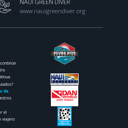
NAUI GREEN DIVER
www.nauigreendiver.org
 continúe
tro
tinua.
uiados?
s de
estros
r el
 viajero