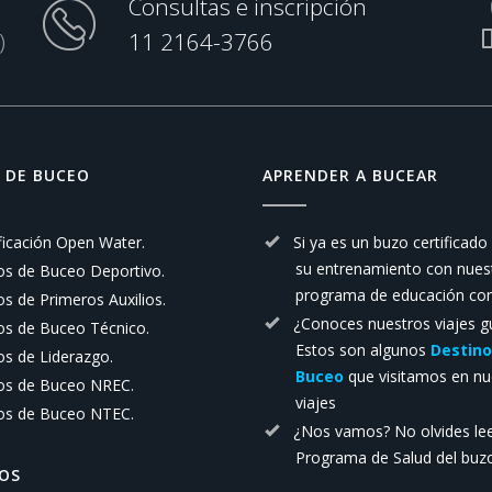
Consultas e inscripción
)
11 2164-3766
 DE BUCEO
APRENDER A BUCEAR
ficación Open Water.
Si ya es un buzo certificado
su entrenamiento con nues
os de Buceo Deportivo.
programa de educación con
s de Primeros Auxilios.
¿Conoces nuestros viajes g
os de Buceo Técnico.
Estos son algunos
Destino
os de Liderazgo.
Buceo
que visitamos en nu
os de Buceo NREC.
viajes
os de Buceo NTEC.
¿Nos vamos? No olvides lee
Programa de Salud del buzo
OS